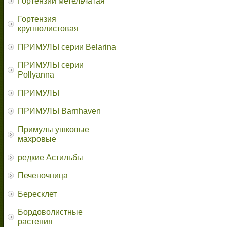
Гортензии метельчатая
Гортензия
крупнолистовая
ПРИМУЛЫ серии Belarina
ПРИМУЛЫ серии
Pollyanna
ПРИМУЛЫ
ПРИМУЛЫ Barnhaven
Примулы ушковые
махровые
редкие Астильбы
Печеночница
Бересклет
Бордоволистные
растения