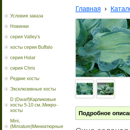
Главная
›
Катал
Условия заказа
Новинки
серия Valley's
хосты серии Buffalo
серия Holar
сирия Chris
Редкие хосты
Эксклюзивные хосты
D (Dwarf)Карликовые
хосты 5-10 см..Микро-
хосты
Подробное описа
Mini,
(Miniature)Миниатюрные