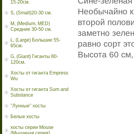
Сине-зеленая 
15-20см.
Необычайно к
S, (Small)20-30 см.
второй полови
M, (Medium, MED)
Средние 30-50 см.
заметно зелен
L, (Large) Большие 55-
равно сорт эт
65cм.
Высота 60 см
G, (Giant) Гиганты 80-
120см.
Хосты от гиганта Empress
Wu
Хосты от гиганта Sum and
Substance
"Лунные" хосты
Белые хосты
хосты серии Mouse
(Мышиная серия)