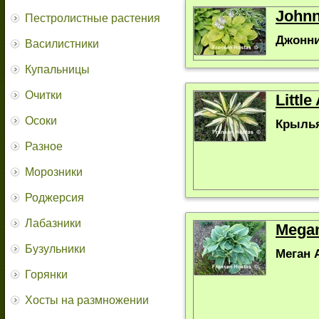
Johnn
Пестролистные растения
Джонни
Василистники
Купальницы
Очитки
Littl
Осоки
Крылья
Разное
Морозники
Роджерсия
Лабазники
Megan
Бузульники
Меган 
Горянки
Хосты на размножении