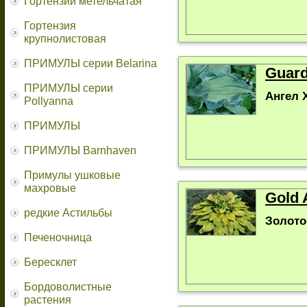
Гортензии метельчатая
Гортензия
крупнолистовая
ПРИМУЛЫ серии Belarina
Guard
ПРИМУЛЫ серии
Ангел 
Pollyanna
ПРИМУЛЫ
ПРИМУЛЫ Barnhaven
Примулы ушковые
махровые
Gold 
редкие Астильбы
Золото
Печеночница
Бересклет
Бордоволистные
растения