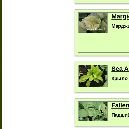
Margi
Марджи
Sea A
Крыло 
Falle
Падший