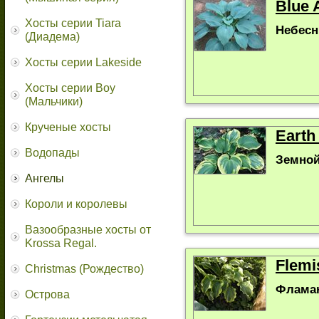
Blue 
Хосты серии Tiara
Небесн
(Диадема)
Хосты серии Lakeside
Хосты серии Boy
(Мальчики)
Крученые хосты
Earth
Водопады
Земной
Ангелы
Короли и королевы
Вазообразные хосты от
Krossa Regal.
Flemi
Christmas (Рождество)
Фламан
Острова