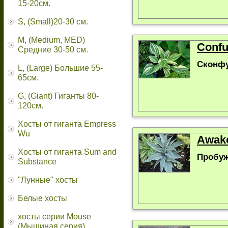
15-20см.
S, (Small)20-30 см.
M, (Medium, MED)
Confu
Средние 30-50 см.
Сконф
L, (Large) Большие 55-
65cм.
G, (Giant) Гиганты 80-
120см.
Хосты от гиганта Empress
Wu
Аwake
Хосты от гиганта Sum and
Пробуж
Substance
"Лунные" хосты
Белые хосты
хосты серии Mouse
(Мышиная серия)