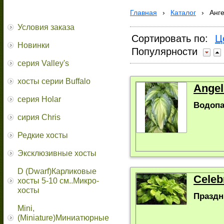
Главная
›
Каталог
›
Анг
Условия заказа
Сортировать по:
Ц
Новинки
Популярности
серия Valley's
хосты серии Buffalo
Angel
серия Holar
Водопа
сирия Chris
Редкие хосты
Эксклюзивные хосты
D (Dwarf)Карликовые
Celeb
хосты 5-10 см..Микро-
хосты
Праздн
Mini,
(Miniature)Миниатюрные