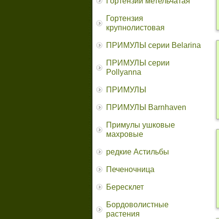
Гортензии метельчатая
Гортензия
крупнолистовая
ПРИМУЛЫ серии Belarina
ПРИМУЛЫ серии
Pollyanna
ПРИМУЛЫ
ПРИМУЛЫ Barnhaven
Примулы ушковые
махровые
редкие Астильбы
Печеночница
Бересклет
Бордоволистные
растения