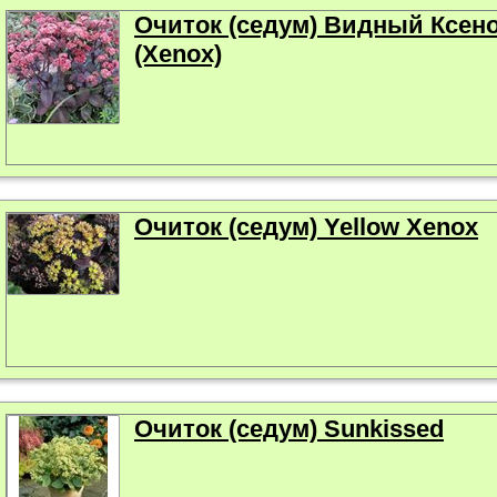
Очиток (седум) Видный Ксен
(Xenox)
Очиток (седум) Yellow Xenox
Очиток (седум) Sunkissed