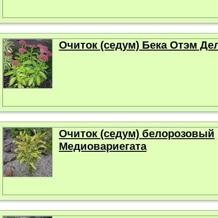
Очиток (седум) Бека Отэм Де
Очиток (седум) белорозовый
Медиовариегата