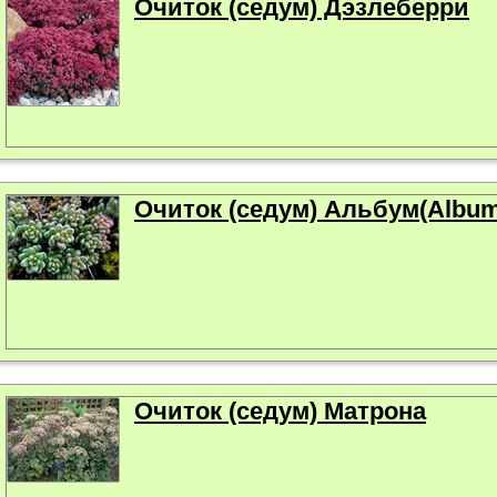
Очиток (седум) Дэзлеберри
Очиток (седум) Альбум(Аlbum
Очиток (седум) Матрона