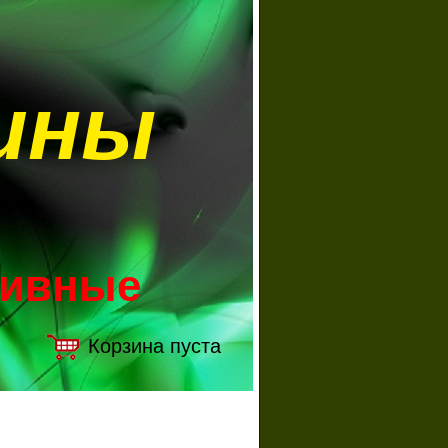
ины
зивные
Корзина пуста