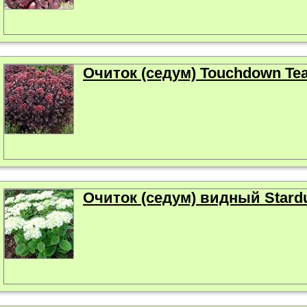
Очиток (седум) Touchdown Te
Очиток (седум) видный Stard