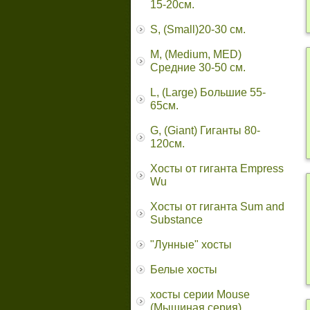
15-20см.
S, (Small)20-30 см.
M, (Medium, MED)
Средние 30-50 см.
L, (Large) Большие 55-
65cм.
G, (Giant) Гиганты 80-
120см.
Хосты от гиганта Empress
Wu
Хосты от гиганта Sum and
Substance
"Лунные" хосты
Белые хосты
хосты серии Mouse
(Мышиная серия)