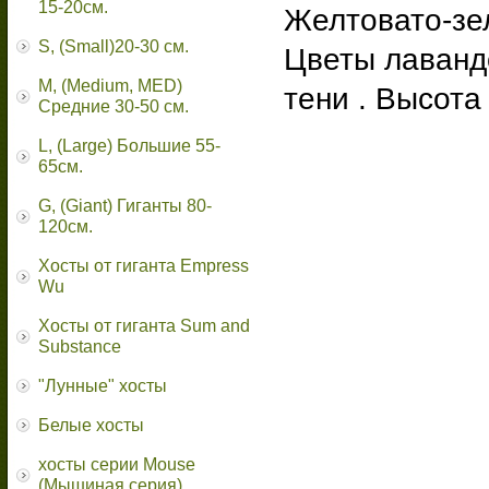
15-20см.
Желтовато-зе
S, (Small)20-30 см.
Цветы лавандо
M, (Medium, MED)
тени . Высота
Средние 30-50 см.
L, (Large) Большие 55-
65cм.
G, (Giant) Гиганты 80-
120см.
Хосты от гиганта Empress
Wu
Хосты от гиганта Sum and
Substance
"Лунные" хосты
Белые хосты
хосты серии Mouse
(Мышиная серия)