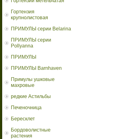
Гортензии метельчатая
Гортензия
крупнолистовая
ПРИМУЛЫ серии Belarina
ПРИМУЛЫ серии
Pollyanna
ПРИМУЛЫ
ПРИМУЛЫ Barnhaven
Примулы ушковые
махровые
редкие Астильбы
Печеночница
Бересклет
Бордоволистные
растения