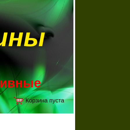
ины
зивные
Корзина пуста