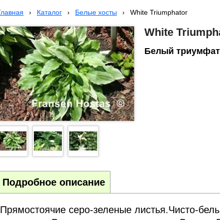
Главная
›
Каталог
›
Белые хосты
›
White Triumphator
White Triumph
Белый триумфат
Подробное описание
Прямостоячие серо-зеленые листья.Чисто-белы