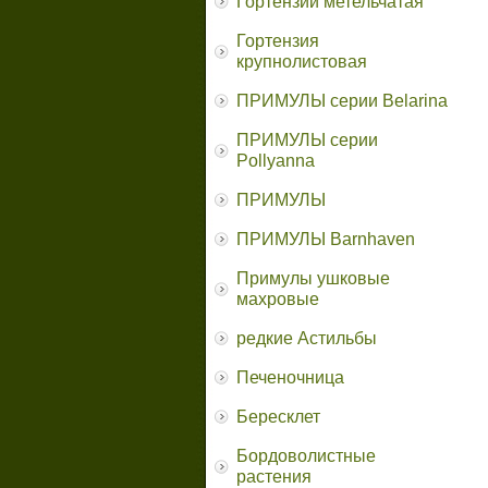
Гортензии метельчатая
Гортензия
крупнолистовая
ПРИМУЛЫ серии Belarina
ПРИМУЛЫ серии
Pollyanna
ПРИМУЛЫ
ПРИМУЛЫ Barnhaven
Примулы ушковые
махровые
редкие Астильбы
Печеночница
Бересклет
Бордоволистные
растения