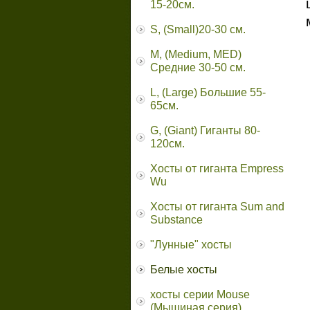
15-20см.
S, (Small)20-30 см.
M, (Medium, MED)
Средние 30-50 см.
L, (Large) Большие 55-
65cм.
G, (Giant) Гиганты 80-
120см.
Хосты от гиганта Empress
Wu
Хосты от гиганта Sum and
Substance
"Лунные" хосты
Белые хосты
хосты серии Mouse
(Мышиная серия)