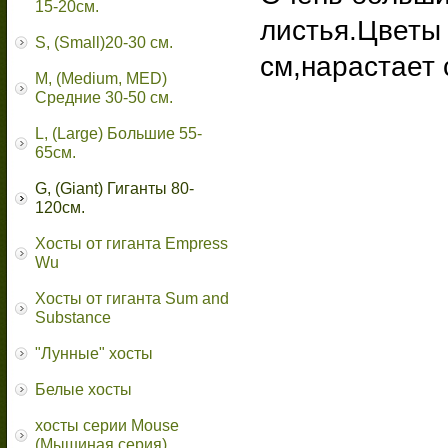
15-20см.
листья.Цветы
S, (Small)20-30 см.
см,нарастает 
M, (Medium, MED)
Средние 30-50 см.
L, (Large) Большие 55-
65cм.
G, (Giant) Гиганты 80-
120см.
Хосты от гиганта Empress
Wu
Хосты от гиганта Sum and
Substance
"Лунные" хосты
Белые хосты
хосты серии Mouse
(Мышиная серия)