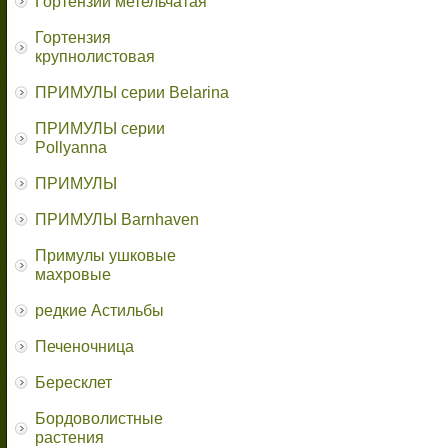
Гортензии метельчатая
Гортензия
крупнолистовая
ПРИМУЛЫ серии Belarina
ПРИМУЛЫ серии
Pollyanna
ПРИМУЛЫ
ПРИМУЛЫ Barnhaven
Примулы ушковые
махровые
редкие Астильбы
Печеночница
Бересклет
Бордоволистные
растения