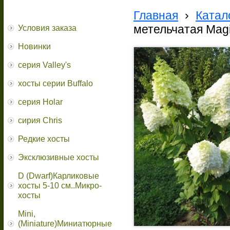
Главная
›
Катал
метельчатая Magi
Условия заказа
Новинки
серия Valley's
хосты серии Buffalo
серия Holar
сирия Chris
Редкие хосты
Эксклюзивные хосты
D (Dwarf)Карликовые
хосты 5-10 см..Микро-
хосты
Mini,
(Miniature)Миниатюрные