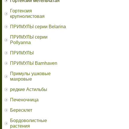
Гортензии метельчатая
Гортензия
крупнолистовая
ПРИМУЛЫ серии Belarina
ПРИМУЛЫ серии
Pollyanna
ПРИМУЛЫ
ПРИМУЛЫ Barnhaven
Примулы ушковые
махровые
редкие Астильбы
Печеночница
Бересклет
Бордоволистные
растения