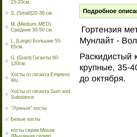
15-20см.
Подробное описа
S, (Small)20-30 см.
M, (Medium, MED)
Гортензия ме
Средние 30-50 см.
Мунлайт - Вол
L, (Large) Большие 55-
65cм.
Раскидистый к
G, (Giant) Гиганты 80-
120см.
крупные, 35-4
Хосты от гиганта Empress
до октября.
Wu
Хосты от гиганта Sum and
Substance
"Лунные" хосты
Белые хосты
хосты серии Mouse
(Мышиная серия)