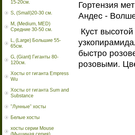
15-20см.
Гортензия мет
S, (Small)20-30 см.
Андес - Волш
M, (Medium, MED)
Средние 30-50 см.
Куст высотой
L, (Large) Большие 55-
узкопирамида
65cм.
быстро розове
G, (Giant) Гиганты 80-
розовыми. Цв
120см.
Хосты от гиганта Empress
Wu
Хосты от гиганта Sum and
Substance
"Лунные" хосты
Белые хосты
хосты серии Mouse
(Мышиная серия)