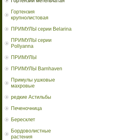
Гортензии метельчатая
Гортензия
крупнолистовая
ПРИМУЛЫ серии Belarina
ПРИМУЛЫ серии
Pollyanna
ПРИМУЛЫ
ПРИМУЛЫ Barnhaven
Примулы ушковые
махровые
редкие Астильбы
Печеночница
Бересклет
Бордоволистные
растения