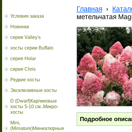
Главная
›
Катал
метельчатая Mag
Условия заказа
Новинки
серия Valley's
хосты серии Buffalo
серия Holar
сирия Chris
Редкие хосты
Эксклюзивные хосты
D (Dwarf)Карликовые
хосты 5-10 см..Микро-
хосты
Подробное описа
Mini,
(Miniature)Миниатюрные