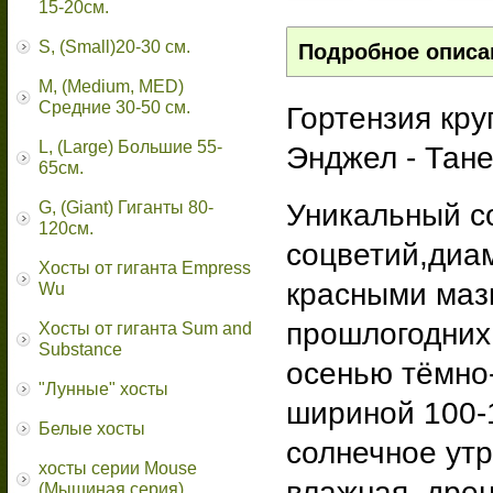
15-20см.
S, (Small)20-30 см.
Подробное описа
M, (Medium, MED)
Средние 30-50 см.
Гортензия кру
L, (Large) Большие 55-
Энджел - Тане
65cм.
G, (Giant) Гиганты 80-
Уникальный с
120см.
соцветий,диа
Хосты от гиганта Empress
красными маз
Wu
прошлогодних 
Хосты от гиганта Sum and
Substance
осенью тёмно-
"Лунные" хосты
шириной 100-
Белые хосты
солнечное утр
хосты серии Mouse
влажная, дрен
(Мышиная серия)