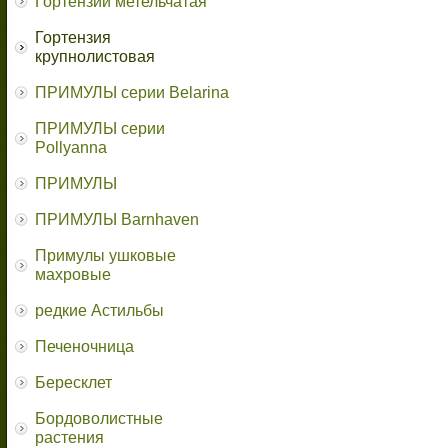
Гортензии метельчатая
Гортензия
крупнолистовая
ПРИМУЛЫ серии Belarina
ПРИМУЛЫ серии
Pollyanna
ПРИМУЛЫ
ПРИМУЛЫ Barnhaven
Примулы ушковые
махровые
редкие Астильбы
Печеночница
Бересклет
Бордоволистные
растения