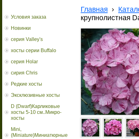
Главная
›
Катал
крупнолистная Da
Условия заказа
Новинки
серия Valley's
хосты серии Buffalo
серия Holar
сирия Chris
Редкие хосты
Эксклюзивные хосты
D (Dwarf)Карликовые
хосты 5-10 см..Микро-
хосты
Mini,
(Miniature)Миниатюрные