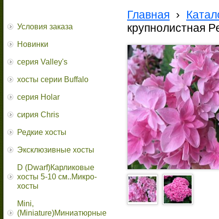
Главная
›
Катал
крупнолистная Pe
Условия заказа
Новинки
серия Valley's
хосты серии Buffalo
серия Holar
сирия Chris
Редкие хосты
Эксклюзивные хосты
D (Dwarf)Карликовые
хосты 5-10 см..Микро-
хосты
Mini,
(Miniature)Миниатюрные