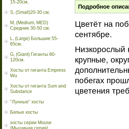
15-20см.
Подробное описа
S, (Small)20-30 см.
Цветёт на поб
M, (Medium, MED)
Средние 30-50 см.
сентябре.
L, (Large) Большие 55-
65cм.
Низкорослый 
G, (Giant) Гиганты 80-
крупные, окру
120см.
дополнительн
Хосты от гиганта Empress
Wu
побегах прошл
Хосты от гиганта Sum and
цветения треб
Substance
"Лунные" хосты
Белые хосты
хосты серии Mouse
(Мышиная серия)