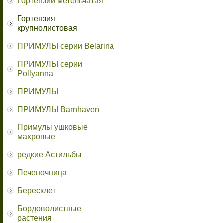
Гортензии метельчатая
Гортензия
крупнолистовая
ПРИМУЛЫ серии Belarina
ПРИМУЛЫ серии
Pollyanna
ПРИМУЛЫ
ПРИМУЛЫ Barnhaven
Примулы ушковые
махровые
редкие Астильбы
Печеночница
Бересклет
Бордоволистные
растения