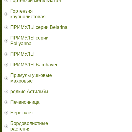
Гортензии метельчатая
Гортензия
крупнолистовая
ПРИМУЛЫ серии Belarina
ПРИМУЛЫ серии
Pollyanna
ПРИМУЛЫ
ПРИМУЛЫ Barnhaven
Примулы ушковые
махровые
редкие Астильбы
Печеночница
Бересклет
Бордоволистные
растения