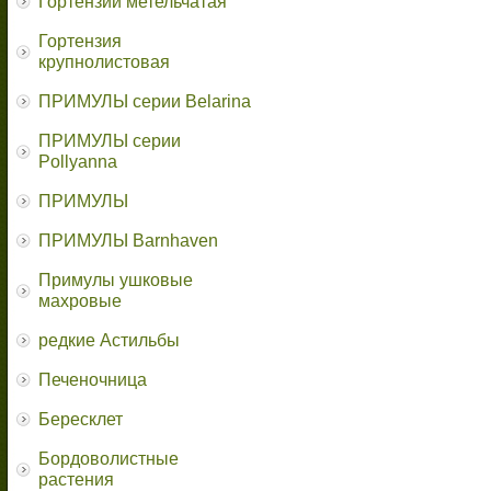
Гортензии метельчатая
Гортензия
крупнолистовая
ПРИМУЛЫ серии Belarina
ПРИМУЛЫ серии
Pollyanna
ПРИМУЛЫ
ПРИМУЛЫ Barnhaven
Примулы ушковые
махровые
редкие Астильбы
Печеночница
Бересклет
Бордоволистные
растения