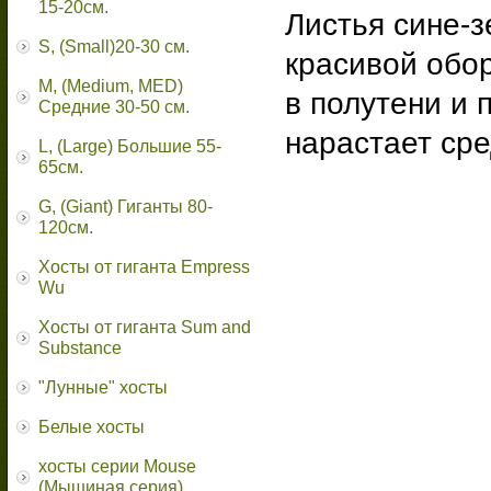
15-20см.
Листья сине-
S, (Small)20-30 см.
красивой обо
M, (Medium, MED)
в полутени и 
Средние 30-50 см.
нарастает сре
L, (Large) Большие 55-
65cм.
G, (Giant) Гиганты 80-
120см.
Хосты от гиганта Empress
Wu
Хосты от гиганта Sum and
Substance
"Лунные" хосты
Белые хосты
хосты серии Mouse
(Мышиная серия)