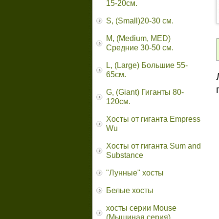
15-20см.
S, (Small)20-30 см.
M, (Medium, MED)
Средние 30-50 см.
L, (Large) Большие 55-
65cм.
G, (Giant) Гиганты 80-
120см.
Хосты от гиганта Empress
Wu
Хосты от гиганта Sum and
Substance
"Лунные" хосты
Белые хосты
хосты серии Mouse
(Мышиная серия)