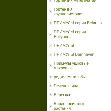
Гортензии метельчатая
Гортензия
крупнолистовая
ПРИМУЛЫ серии Belarina
ПРИМУЛЫ серии
Pollyanna
ПРИМУЛЫ
ПРИМУЛЫ Barnhaven
Примулы ушковые
махровые
редкие Астильбы
Печеночница
Бересклет
Бордоволистные
растения