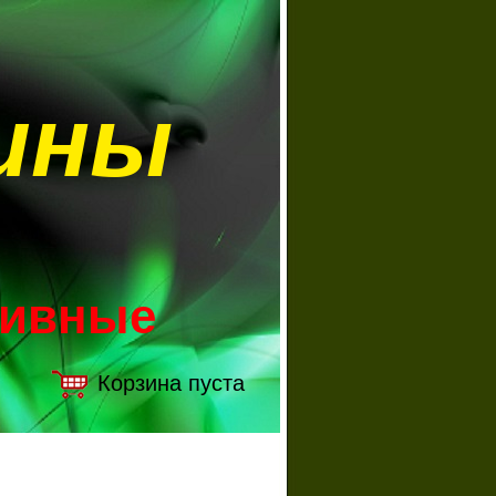
ины
зивные
Корзина пуста