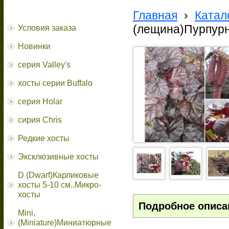
Главная
›
Катал
(лещина)Пурпур
Условия заказа
Новинки
серия Valley's
хосты серии Buffalo
серия Holar
сирия Chris
Редкие хосты
Эксклюзивные хосты
D (Dwarf)Карликовые
хосты 5-10 см..Микро-
хосты
Подробное описа
Mini,
(Miniature)Миниатюрные