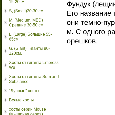
15-20см.
Фундук (лещи
S, (Small)20-30 см.
Его название 
M, (Medium, MED)
они темно-пур
Средние 30-50 см.
м. С одного р
L, (Large) Большие 55-
орешков.
65cм.
G, (Giant) Гиганты 80-
120см.
Хосты от гиганта Empress
Wu
Хосты от гиганта Sum and
Substance
"Лунные" хосты
Белые хосты
хосты серии Mouse
(Мышиная серия)