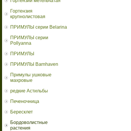
Гортензии метельчатая
Гортензия
крупнолистовая
ПРИМУЛЫ серии Belarina
ПРИМУЛЫ серии
Pollyanna
ПРИМУЛЫ
ПРИМУЛЫ Barnhaven
Примулы ушковые
махровые
редкие Астильбы
Печеночница
Бересклет
Бордоволистные
растения