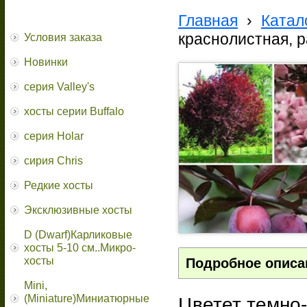
Главная
›
Катал
краснолистная, 
Условия заказа
Новинки
серия Valley's
хосты серии Buffalo
серия Holar
сирия Chris
Редкие хосты
Эксклюзивные хосты
D (Dwarf)Карликовые
хосты 5-10 см..Микро-
хосты
Подробное описа
Mini,
(Miniature)Миниатюрные
Цветет темно