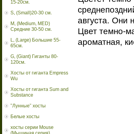
15-20см.
среднепоздни
S, (Small)20-30 см.
августа. Они 
M, (Medium, MED)
Средние 30-50 см.
Цвет темно-ма
L, (Large) Большие 55-
ароматная, ки
65cм.
G, (Giant) Гиганты 80-
120см.
Хосты от гиганта Empress
Wu
Хосты от гиганта Sum and
Substance
"Лунные" хосты
Белые хосты
хосты серии Mouse
(Мышиная серия)