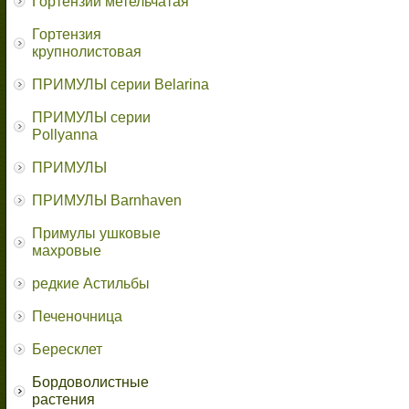
Гортензии метельчатая
Гортензия
крупнолистовая
ПРИМУЛЫ серии Belarina
ПРИМУЛЫ серии
Pollyanna
ПРИМУЛЫ
ПРИМУЛЫ Barnhaven
Примулы ушковые
махровые
редкие Астильбы
Печеночница
Бересклет
Бордоволистные
растения