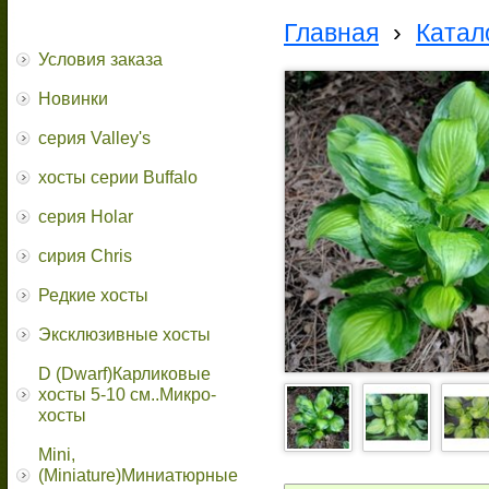
Главная
›
Катал
Условия заказа
Новинки
серия Valley's
хосты серии Buffalo
серия Holar
сирия Chris
Редкие хосты
Эксклюзивные хосты
D (Dwarf)Карликовые
хосты 5-10 см..Микро-
хосты
Mini,
(Miniature)Миниатюрные