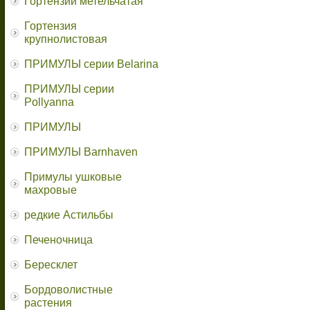
Гортензии метельчатая
Гортензия
крупнолистовая
ПРИМУЛЫ серии Belarina
ПРИМУЛЫ серии
Pollyanna
ПРИМУЛЫ
ПРИМУЛЫ Barnhaven
Примулы ушковые
махровые
редкие Астильбы
Печеночница
Бересклет
Бордоволистные
растения