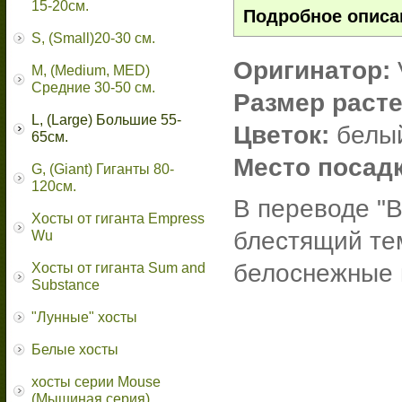
15-20см.
Подробное описа
S, (Small)20-30 см.
Оригинатор:
M, (Medium, MED)
Средние 30-50 см.
Размер расте
L, (Large) Большие 55-
Цветок:
белы
65cм.
Место посадк
G, (Giant) Гиганты 80-
120см.
В переводе "В
Хосты от гиганта Empress
блестящий тем
Wu
белоснежные 
Хосты от гиганта Sum and
Substance
"Лунные" хосты
Белые хосты
хосты серии Mouse
(Мышиная серия)