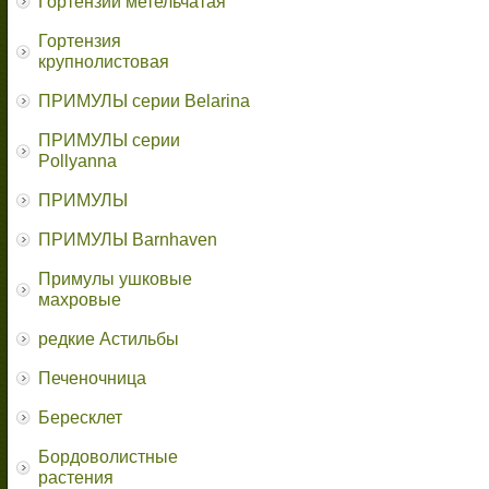
Гортензии метельчатая
Гортензия
крупнолистовая
ПРИМУЛЫ серии Belarina
ПРИМУЛЫ серии
Pollyanna
ПРИМУЛЫ
ПРИМУЛЫ Barnhaven
Примулы ушковые
махровые
редкие Астильбы
Печеночница
Бересклет
Бордоволистные
растения