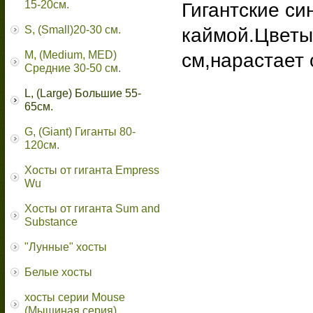
15-20см.
Гигантские си
S, (Small)20-30 см.
каймой.Цветы
M, (Medium, MED)
см,нарастает 
Средние 30-50 см.
L, (Large) Большие 55-
65cм.
G, (Giant) Гиганты 80-
120см.
Хосты от гиганта Empress
Wu
Хосты от гиганта Sum and
Substance
"Лунные" хосты
Белые хосты
хосты серии Mouse
(Мышиная серия)