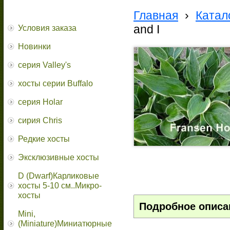
Главная
›
Катал
and I
Условия заказа
Новинки
серия Valley's
хосты серии Buffalo
серия Holar
сирия Chris
Редкие хосты
Эксклюзивные хосты
D (Dwarf)Карликовые
хосты 5-10 см..Микро-
хосты
Подробное описа
Mini,
(Miniature)Миниатюрные