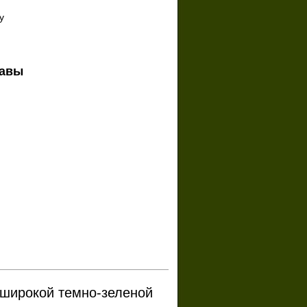
y
лавы
 широкой темно-зеленой