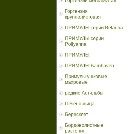
Гортензии метельчатая
Гортензия
крупнолистовая
ПРИМУЛЫ серии Belarina
ПРИМУЛЫ серии
Pollyanna
ПРИМУЛЫ
ПРИМУЛЫ Barnhaven
Примулы ушковые
махровые
редкие Астильбы
Печеночница
Бересклет
Бордоволистные
растения