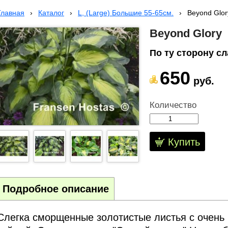
Главная
›
Каталог
›
L, (Large) Большие 55-65cм.
›
Beyond Glor
Beyond Glory
По ту сторону с
650
руб.
Количество
Купить
Подробное описание
Слегка сморщенные золотистые листья с очень