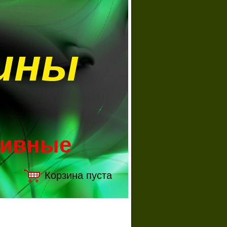
ины
зивные
Корзина пуста