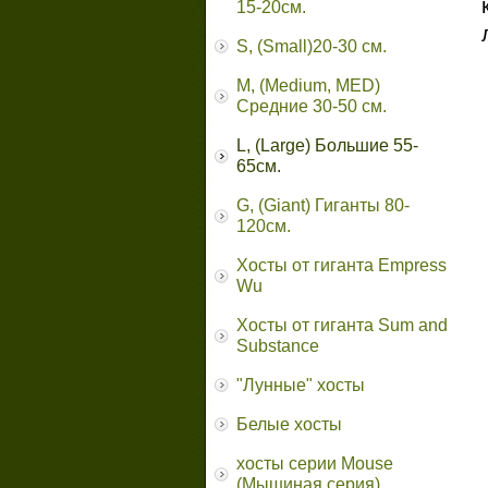
15-20см.
S, (Small)20-30 см.
M, (Medium, MED)
Средние 30-50 см.
L, (Large) Большие 55-
65cм.
G, (Giant) Гиганты 80-
120см.
Хосты от гиганта Empress
Wu
Хосты от гиганта Sum and
Substance
"Лунные" хосты
Белые хосты
хосты серии Mouse
(Мышиная серия)