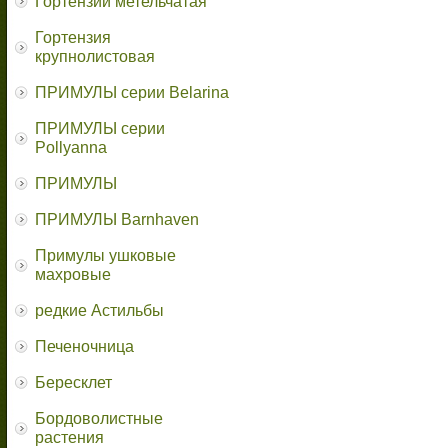
Гортензии метельчатая
Гортензия
крупнолистовая
ПРИМУЛЫ серии Belarina
ПРИМУЛЫ серии
Pollyanna
ПРИМУЛЫ
ПРИМУЛЫ Barnhaven
Примулы ушковые
махровые
редкие Астильбы
Печеночница
Бересклет
Бордоволистные
растения