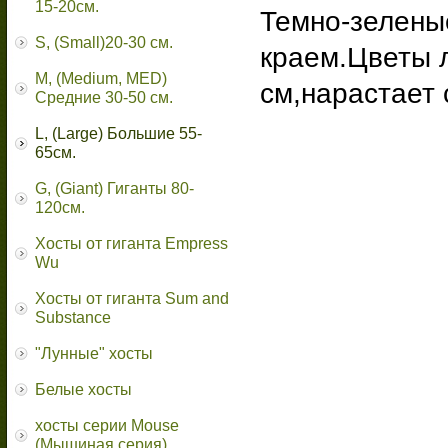
15-20см.
Темно-зелены
S, (Small)20-30 см.
краем.Цветы 
M, (Medium, MED)
см,нарастает 
Средние 30-50 см.
L, (Large) Большие 55-
65cм.
G, (Giant) Гиганты 80-
120см.
Хосты от гиганта Empress
Wu
Хосты от гиганта Sum and
Substance
"Лунные" хосты
Белые хосты
хосты серии Mouse
(Мышиная серия)