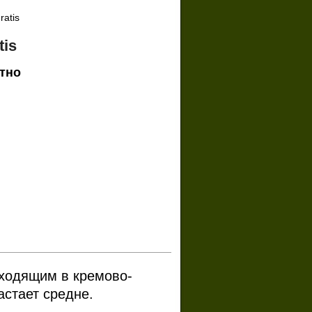
ratis
tis
тно
ходящим в кремово-
стает средне.