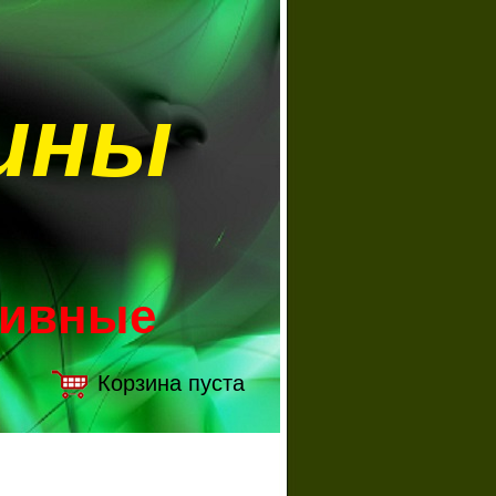
ины
зивные
Корзина пуста