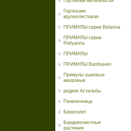
Гортензии метельчатая
Гортензия
крупнолистовая
ПРИМУЛЫ серии Belarina
ПРИМУЛЫ серии
Pollyanna
ПРИМУЛЫ
ПРИМУЛЫ Barnhaven
Примулы ушковые
махровые
редкие Астильбы
Печеночница
Бересклет
Бордоволистные
растения