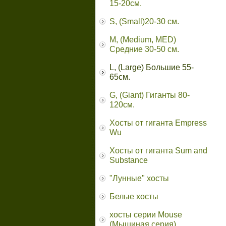
15-20см.
S, (Small)20-30 см.
M, (Medium, MED)
Средние 30-50 см.
L, (Large) Большие 55-
65cм.
G, (Giant) Гиганты 80-
120см.
Хосты от гиганта Empress
Wu
Хосты от гиганта Sum and
Substance
"Лунные" хосты
Белые хосты
хосты серии Mouse
(Мышиная серия)