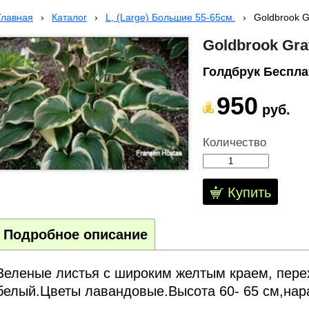
Главная
›
Каталог
›
L, (Large) Большие 55-65cм.
›
Goldbrook G
Goldbrook Gra
Голдбрук Беспла
950
руб.
Количество
Купить
Подробное описание
Зеленые листья с широким желтым краем, пере
белый.Цветы лавандовые.Высота 60- 65 см,нара