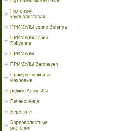
Гортензии метельчатая
Гортензия
крупнолистовая
ПРИМУЛЫ серии Belarina
ПРИМУЛЫ серии
Pollyanna
ПРИМУЛЫ
ПРИМУЛЫ Barnhaven
Примулы ушковые
махровые
редкие Астильбы
Печеночница
Бересклет
Бордоволистные
растения