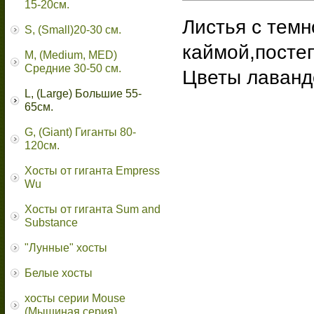
15-20см.
Листья с темн
S, (Small)20-30 см.
каймой,постеп
M, (Medium, MED)
Средние 30-50 см.
Цветы лаванд
L, (Large) Большие 55-
65cм.
G, (Giant) Гиганты 80-
120см.
Хосты от гиганта Empress
Wu
Хосты от гиганта Sum and
Substance
"Лунные" хосты
Белые хосты
хосты серии Mouse
(Мышиная серия)