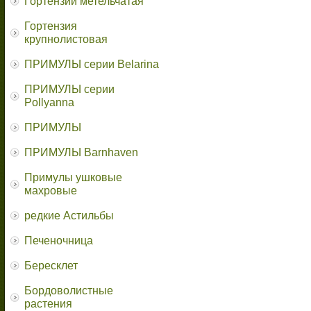
Гортензии метельчатая
Гортензия
крупнолистовая
ПРИМУЛЫ серии Belarina
ПРИМУЛЫ серии
Pollyanna
ПРИМУЛЫ
ПРИМУЛЫ Barnhaven
Примулы ушковые
махровые
редкие Астильбы
Печеночница
Бересклет
Бордоволистные
растения