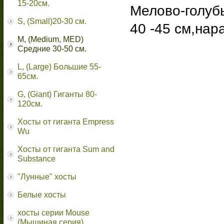
15-20см.
Мелово-голуб
S, (Small)20-30 см.
40 -45 см,нар
M, (Medium, MED)
Средние 30-50 см.
L, (Large) Большие 55-
65cм.
G, (Giant) Гиганты 80-
120см.
Хосты от гиганта Empress
Wu
Хосты от гиганта Sum and
Substance
"Лунные" хосты
Белые хосты
хосты серии Mouse
(Мышиная серия)