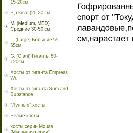
15-20см.
Гофрированны
S, (Small)20-30 см.
спорт от "Ток
M, (Medium, MED)
лавандовые,п
Средние 30-50 см.
см,нарастает 
L, (Large) Большие 55-
65cм.
G, (Giant) Гиганты 80-
120см.
Хосты от гиганта Empress
Wu
Хосты от гиганта Sum and
Substance
"Лунные" хосты
Белые хосты
хосты серии Mouse
(Мышиная серия)