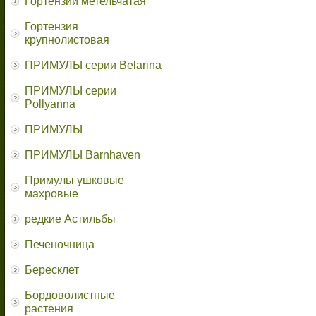
Гортензии метельчатая
Гортензия
крупнолистовая
ПРИМУЛЫ серии Belarina
ПРИМУЛЫ серии
Pollyanna
ПРИМУЛЫ
ПРИМУЛЫ Barnhaven
Примулы ушковые
махровые
редкие Астильбы
Печеночница
Бересклет
Бордоволистные
растения