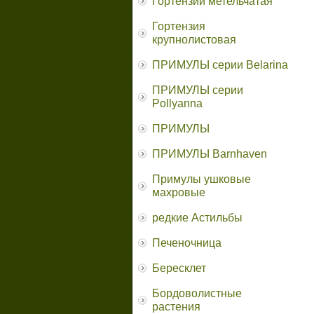
Гортензии метельчатая
Гортензия
крупнолистовая
ПРИМУЛЫ серии Belarina
ПРИМУЛЫ серии
Pollyanna
ПРИМУЛЫ
ПРИМУЛЫ Barnhaven
Примулы ушковые
махровые
редкие Астильбы
Печеночница
Бересклет
Бордоволистные
растения