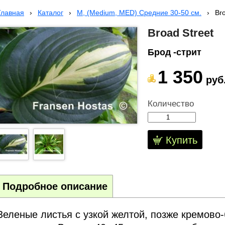
Главная
›
Каталог
›
M, (Medium, MED) Средние 30-50 см.
›
Bro
Broad Street
Брод -стрит
1 350
руб
Количество
Купить
Подробное описание
Зеленые листья с узкой желтой, позже кремово