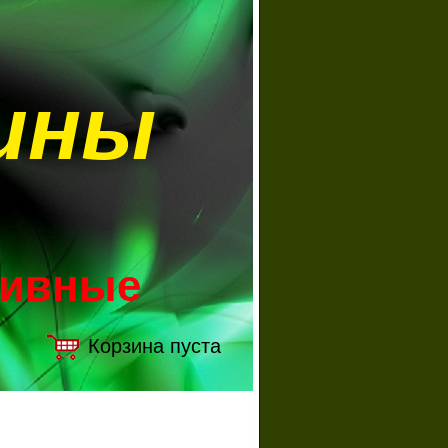
ины
зивные
Корзина пуста