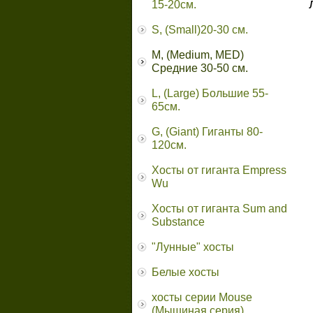
15-20см.
S, (Small)20-30 см.
M, (Medium, MED)
Средние 30-50 см.
L, (Large) Большие 55-
65cм.
G, (Giant) Гиганты 80-
120см.
Хосты от гиганта Empress
Wu
Хосты от гиганта Sum and
Substance
"Лунные" хосты
Белые хосты
хосты серии Mouse
(Мышиная серия)