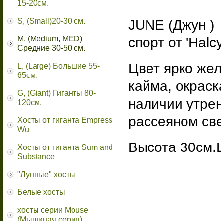
15-20см.
S, (Small)20-30 см.
JUNE (Джун 
M, (Medium, MED)
спорт от 'Halc
Средние 30-50 см.
Цвет ярко же
L, (Large) Большие 55-
65cм.
кайма, окраск
G, (Giant) Гиганты 80-
наличии утрен
120см.
рассеяном све
Хосты от гиганта Empress
Wu
Высота 30см.
Хосты от гиганта Sum and
Substance
"Лунные" хосты
Белые хосты
хосты серии Mouse
(Мышиная серия)