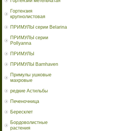
Гортензии метельчатая
Гортензия
крупнолистовая
ПРИМУЛЫ серии Belarina
ПРИМУЛЫ серии
Pollyanna
ПРИМУЛЫ
ПРИМУЛЫ Barnhaven
Примулы ушковые
махровые
редкие Астильбы
Печеночница
Бересклет
Бордоволистные
растения