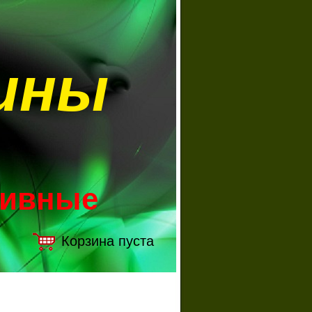
ины
зивные
Корзина пуста