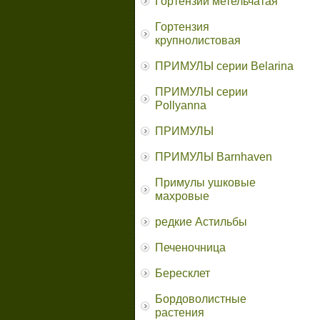
Гортензии метельчатая
Гортензия
крупнолистовая
ПРИМУЛЫ серии Belarina
ПРИМУЛЫ серии
Pollyanna
ПРИМУЛЫ
ПРИМУЛЫ Barnhaven
Примулы ушковые
махровые
редкие Астильбы
Печеночница
Бересклет
Бордоволистные
растения