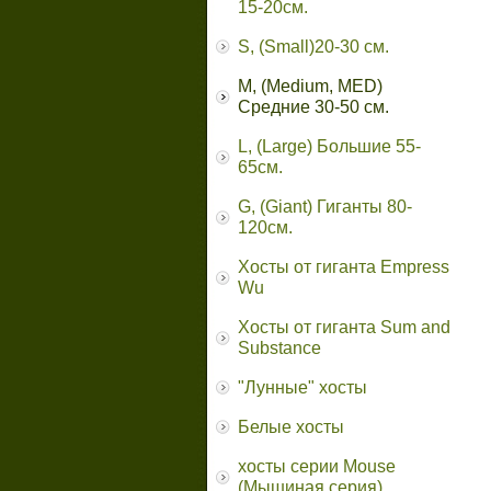
15-20см.
S, (Small)20-30 см.
M, (Medium, MED)
Средние 30-50 см.
L, (Large) Большие 55-
65cм.
G, (Giant) Гиганты 80-
120см.
Хосты от гиганта Empress
Wu
Хосты от гиганта Sum and
Substance
"Лунные" хосты
Белые хосты
хосты серии Mouse
(Мышиная серия)