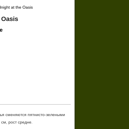
night at the Oasis
e Oasis
е
стья сменяются пятнисто-зелеными 
см, рост средне.