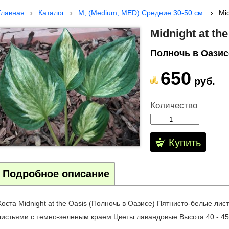
Главная
›
Каталог
›
M, (Medium, MED) Средние 30-50 см.
›
Mid
Midnight at th
Полночь в Оазис
650
руб.
Количество
Купить
Подробное описание
Хоста Midnight at the Oasis (Полночь в Оазисе) Пятнисто-белые ли
листьями с темно-зеленым краем.Цветы лавандовые.Высота 40 - 45 