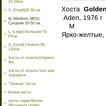
15-20см.
Хоста
Golden
S, (Small)20-30 см.
Aden, 1976 г
M, (Medium, MED)
Средние 30-50 см.
М
L, (Large) Большие 55-
Ярко-желтые,
65cм.
G, (Giant) Гиганты 80-
120см.
Хосты от гиганта Empress
Wu
Хосты от гиганта Sum and
Substance
"Лунные" хосты
Белые хосты
хосты серии Mouse
(Мышиная серия)