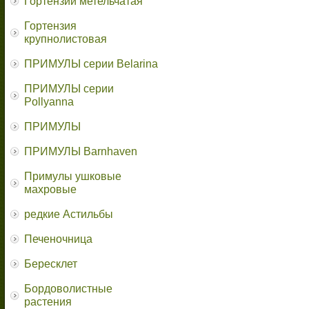
Гортензии метельчатая
Гортензия
крупнолистовая
ПРИМУЛЫ серии Belarina
ПРИМУЛЫ серии
Pollyanna
ПРИМУЛЫ
ПРИМУЛЫ Barnhaven
Примулы ушковые
махровые
редкие Астильбы
Печеночница
Бересклет
Бордоволистные
растения