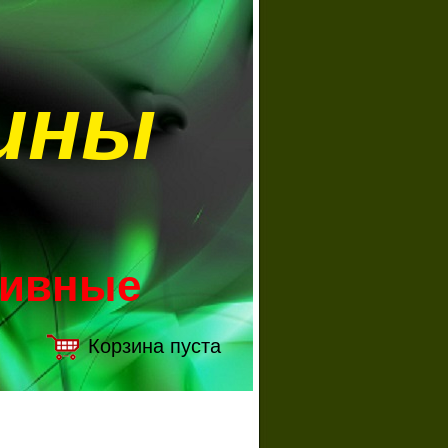
ины
зивные
Корзина пуста