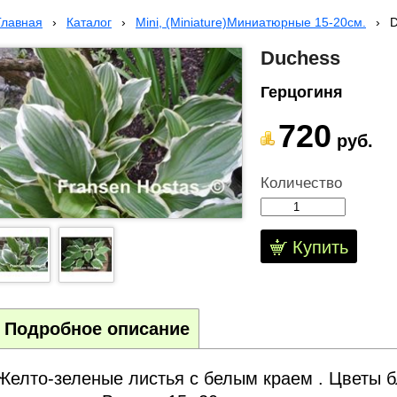
Главная
›
Каталог
›
Mini, (Miniature)Миниатюрные 15-20см.
›
D
Duchess
Герцогиня
720
руб.
Количество
Купить
Подробное описание
Желто-зеленые листья с белым краем . Цветы 