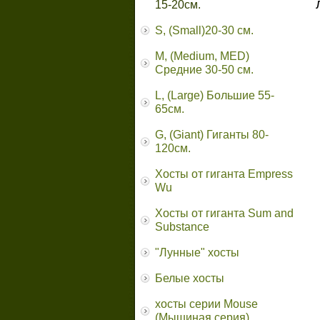
15-20см.
S, (Small)20-30 см.
M, (Medium, MED)
Средние 30-50 см.
L, (Large) Большие 55-
65cм.
G, (Giant) Гиганты 80-
120см.
Хосты от гиганта Empress
Wu
Хосты от гиганта Sum and
Substance
"Лунные" хосты
Белые хосты
хосты серии Mouse
(Мышиная серия)