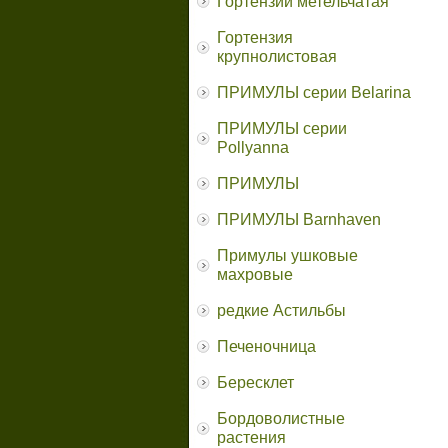
Гортензии метельчатая
Гортензия
крупнолистовая
ПРИМУЛЫ серии Belarina
ПРИМУЛЫ серии
Pollyanna
ПРИМУЛЫ
ПРИМУЛЫ Barnhaven
Примулы ушковые
махровые
редкие Астильбы
Печеночница
Бересклет
Бордоволистные
растения