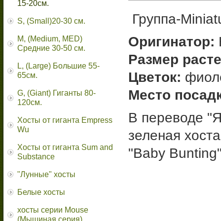
15-20см.
Группа-Miniatu
S, (Small)20-30 см.
Оригинатор:
M, (Medium, MED)
Средние 30-50 см.
Размер расте
L, (Large) Большие 55-
Цветок:
фиол
65cм.
Место посадк
G, (Giant) Гиганты 80-
120см.
В переводе "Я
Хосты от гиганта Empress
Wu
зеленая хоста
Хосты от гиганта Sum and
"Baby Bunting"
Substance
"Лунные" хосты
Белые хосты
хосты серии Mouse
(Мышиная серия)