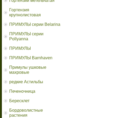
Гортензии метельчатая
Гортензия
крупнолистовая
ПРИМУЛЫ серии Belarina
ПРИМУЛЫ серии
Pollyanna
ПРИМУЛЫ
ПРИМУЛЫ Barnhaven
Примулы ушковые
махровые
редкие Астильбы
Печеночница
Бересклет
Бордоволистные
растения