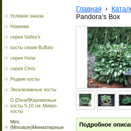
Главная
›
Катал
Pandora’s Box
Условия заказа
Новинки
серия Valley's
хосты серии Buffalo
серия Holar
сирия Chris
Редкие хосты
Эксклюзивные хосты
D (Dwarf)Карликовые
хосты 5-10 см..Микро-
хосты
Mini,
Подробное описа
(Miniature)Миниатюрные