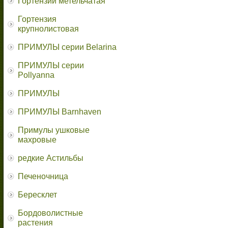
Гортензии метельчатая
Гортензия
крупнолистовая
ПРИМУЛЫ серии Belarina
ПРИМУЛЫ серии
Pollyanna
ПРИМУЛЫ
ПРИМУЛЫ Barnhaven
Примулы ушковые
махровые
редкие Астильбы
Печеночница
Бересклет
Бордоволистные
растения