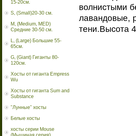
15-20см.
волнистыми б
S, (Small)20-30 см.
лавандовые, р
M, (Medium, MED)
тени.Высота 4
Средние 30-50 см.
L, (Large) Большие 55-
65cм.
G, (Giant) Гиганты 80-
120см.
Хосты от гиганта Empress
Wu
Хосты от гиганта Sum and
Substance
"Лунные" хосты
Белые хосты
хосты серии Mouse
(Мышиная серия)