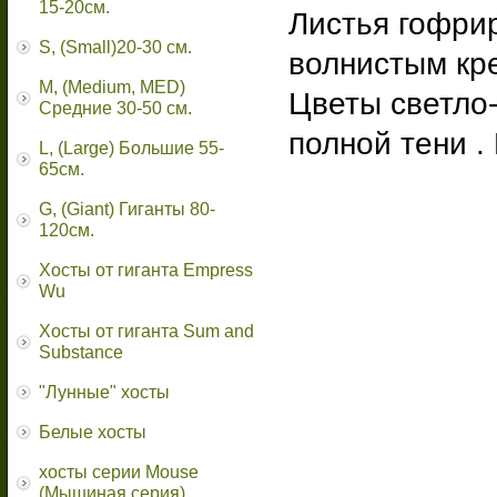
15-20см.
Листья гофри
S, (Small)20-30 см.
волнистым кр
M, (Medium, MED)
Цветы светло-
Средние 30-50 см.
полной тени .
L, (Large) Большие 55-
65cм.
G, (Giant) Гиганты 80-
120см.
Хосты от гиганта Empress
Wu
Хосты от гиганта Sum and
Substance
"Лунные" хосты
Белые хосты
хосты серии Mouse
(Мышиная серия)