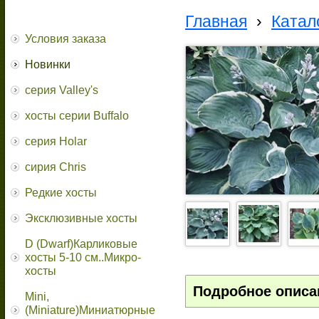
Главная
›
Катал
Условия заказа
Новинки
серия Valley's
хосты серии Buffalo
серия Holar
сирия Chris
Редкие хосты
Эксклюзивные хосты
D (Dwarf)Карликовые
хосты 5-10 см..Микро-
хосты
Подробное описа
Mini,
(Miniature)Миниатюрные