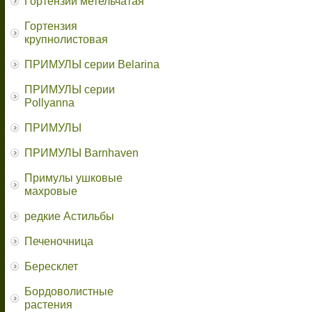
Гортензии метельчатая
Гортензия
крупнолистовая
ПРИМУЛЫ серии Belarina
ПРИМУЛЫ серии
Pollyanna
ПРИМУЛЫ
ПРИМУЛЫ Barnhaven
Примулы ушковые
махровые
редкие Астильбы
Печеночница
Бересклет
Бордоволистные
растения