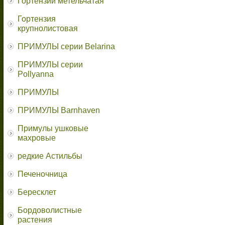
Гортензии метельчатая
Гортензия
крупнолистовая
ПРИМУЛЫ серии Belarina
ПРИМУЛЫ серии
Pollyanna
ПРИМУЛЫ
ПРИМУЛЫ Barnhaven
Примулы ушковые
махровые
редкие Астильбы
Печеночница
Бересклет
Бордоволистные
растения