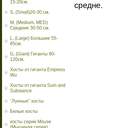
15-20см.
средне.
S, (Small)20-30 см.
M, (Medium, MED)
Средние 30-50 см.
L, (Large) Большие 55-
65cм.
G, (Giant) Гиганты 80-
120см.
Хосты от гиганта Empress
Wu
Хосты от гиганта Sum and
Substance
"Лунные" хосты
Белые хосты
хосты серии Mouse
(Мышиная серия)