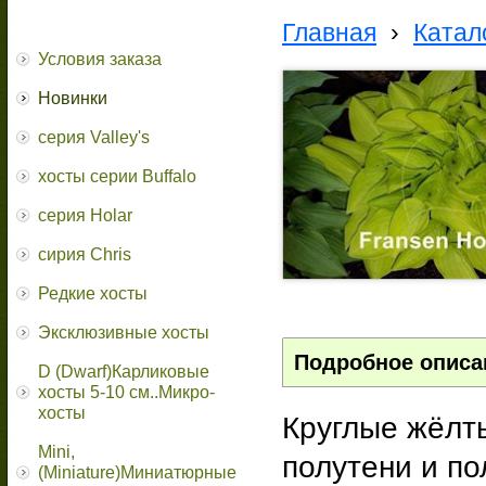
Главная
›
Катал
Условия заказа
Новинки
серия Valley's
хосты серии Buffalo
серия Holar
сирия Chris
Редкие хосты
Эксклюзивные хосты
Подробное описа
D (Dwarf)Карликовые
хосты 5-10 см..Микро-
хосты
Круглые жёлт
Mini,
полутени и по
(Miniature)Миниатюрные