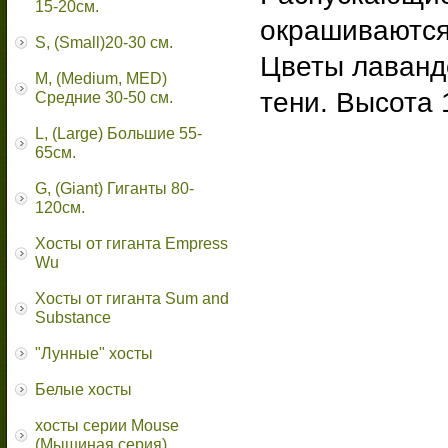
15-20см.
окрашиваются 
S, (Small)20-30 см.
Цветы лавандо
M, (Medium, MED)
тени. Высота 
Средние 30-50 см.
L, (Large) Большие 55-
65cм.
G, (Giant) Гиганты 80-
120см.
Хосты от гиганта Empress
Wu
Хосты от гиганта Sum and
Substance
"Лунные" хосты
Белые хосты
хосты серии Mouse
(Мышиная серия)