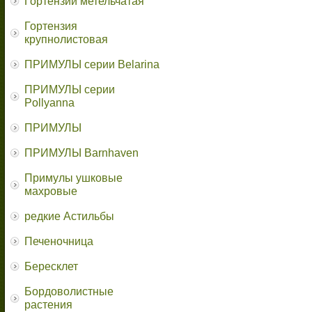
Гортензии метельчатая
Гортензия
крупнолистовая
ПРИМУЛЫ серии Belarina
ПРИМУЛЫ серии
Pollyanna
ПРИМУЛЫ
ПРИМУЛЫ Barnhaven
Примулы ушковые
махровые
редкие Астильбы
Печеночница
Бересклет
Бордоволистные
растения