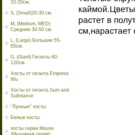
15-20см.
каймой.Цветы
S, (Small)20-30 см.
растет в полу
M, (Medium, MED)
см,нарастает
Средние 30-50 см.
L, (Large) Большие 55-
65cм.
G, (Giant) Гиганты 80-
120см.
Хосты от гиганта Empress
Wu
Хосты от гиганта Sum and
Substance
"Лунные" хосты
Белые хосты
хосты серии Mouse
(Мышиная серия)