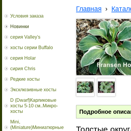
Главная
›
Катал
Условия заказа
Новинки
серия Valley's
хосты серии Buffalo
серия Holar
сирия Chris
Редкие хосты
Эксклюзивные хосты
D (Dwarf)Карликовые
хосты 5-10 см..Микро-
Подробное описа
хосты
Mini,
Толстые округ
(Miniature)Миниатюрные