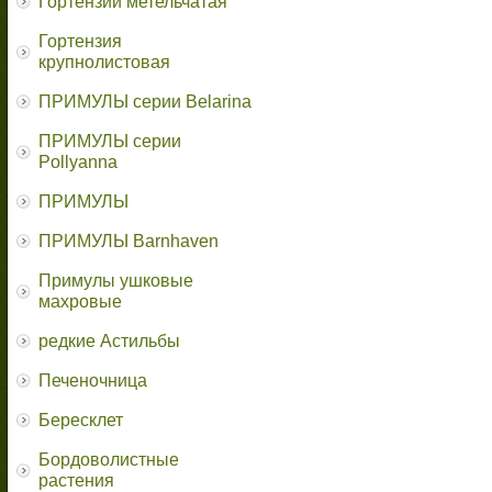
Гортензии метельчатая
Гортензия
крупнолистовая
ПРИМУЛЫ серии Belarina
ПРИМУЛЫ серии
Pollyanna
ПРИМУЛЫ
ПРИМУЛЫ Barnhaven
Примулы ушковые
махровые
редкие Астильбы
Печеночница
Бересклет
Бордоволистные
растения