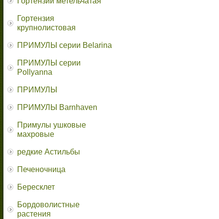
Гортензии метельчатая
Гортензия
крупнолистовая
ПРИМУЛЫ серии Belarina
ПРИМУЛЫ серии
Pollyanna
ПРИМУЛЫ
ПРИМУЛЫ Barnhaven
Примулы ушковые
махровые
редкие Астильбы
Печеночница
Бересклет
Бордоволистные
растения