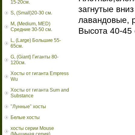
15-20см.
загнутые вниз
S, (Small)20-30 см.
лавандовые, р
M, (Medium, MED)
Высота 40-45 
Средние 30-50 см.
L, (Large) Большие 55-
65cм.
G, (Giant) Гиганты 80-
120см.
Хосты от гиганта Empress
Wu
Хосты от гиганта Sum and
Substance
"Лунные" хосты
Белые хосты
хосты серии Mouse
(Мышиная серия)