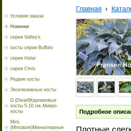
Главная
›
Катал
Условия заказа
Новинки
серия Valley's
хосты серии Buffalo
серия Holar
сирия Chris
Редкие хосты
Эксклюзивные хосты
D (Dwarf)Карликовые
хосты 5-10 см..Микро-
Подробное описа
хосты
Mini,
Плотные,слег
(Miniature)Миниатюрные