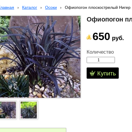
Главная
›
Каталог
›
Осоки
›
Офиопогон плоскострелый Нигер
Офиопогон пл
650
руб.
Количество
Купить