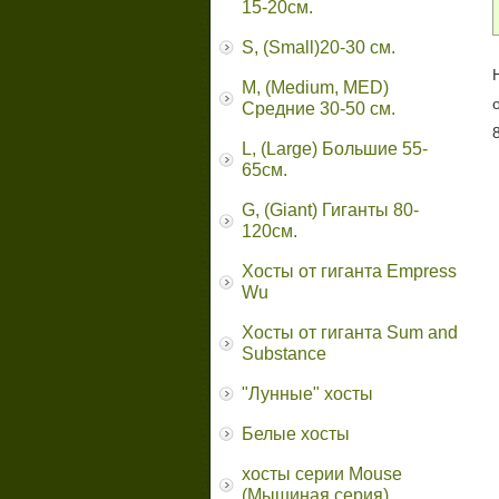
15-20см.
S, (Small)20-30 см.
M, (Medium, MED)
Средние 30-50 см.
L, (Large) Большие 55-
65cм.
G, (Giant) Гиганты 80-
120см.
Хосты от гиганта Empress
Wu
Хосты от гиганта Sum and
Substance
"Лунные" хосты
Белые хосты
хосты серии Mouse
(Мышиная серия)