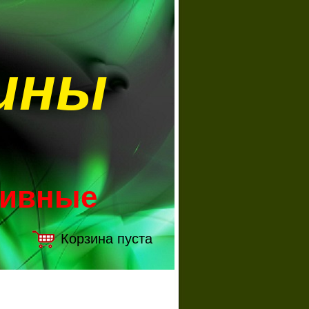
ины
зивные
Корзина пуста