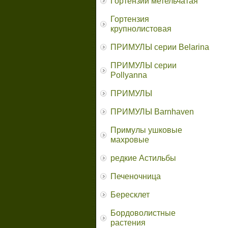
Гортензии метельчатая
Гортензия
крупнолистовая
ПРИМУЛЫ серии Belarina
ПРИМУЛЫ серии
Pollyanna
ПРИМУЛЫ
ПРИМУЛЫ Barnhaven
Примулы ушковые
махровые
редкие Астильбы
Печеночница
Бересклет
Бордоволистные
растения