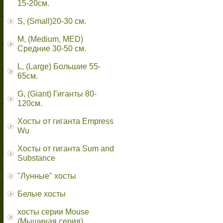
15-20см.
S, (Small)20-30 см.
M, (Medium, MED)
Средние 30-50 см.
L, (Large) Большие 55-
65cм.
G, (Giant) Гиганты 80-
120см.
Хосты от гиганта Empress
Wu
Хосты от гиганта Sum and
Substance
"Лунные" хосты
Белые хосты
хосты серии Mouse
(Мышиная серия)