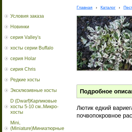
Главная
›
Каталог
›
Пес
Условия заказа
Новинки
серия Valley's
хосты серии Buffalo
серия Holar
сирия Chris
Редкие хосты
Эксклюзивные хосты
Подробное описа
D (Dwarf)Карликовые
хосты 5-10 см..Микро-
Лютик едкий варие
хосты
почвопокровное рас
Mini,
(Miniature)Миниатюрные