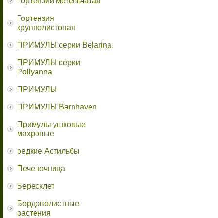
Гортензии метельчатая
Гортензия
крупнолистовая
ПРИМУЛЫ серии Belarina
ПРИМУЛЫ серии
Pollyanna
ПРИМУЛЫ
ПРИМУЛЫ Barnhaven
Примулы ушковые
махровые
редкие Астильбы
Печеночница
Бересклет
Бордоволистные
растения