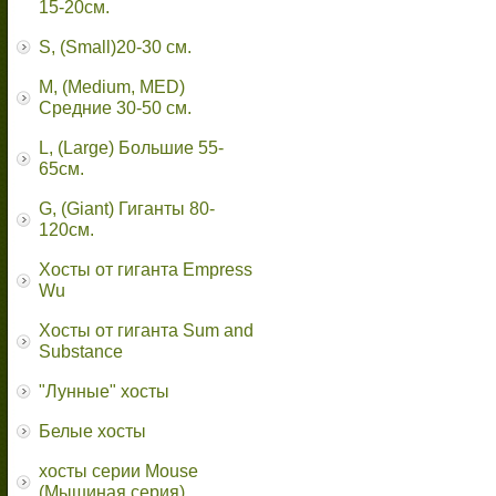
15-20см.
S, (Small)20-30 см.
M, (Medium, MED)
Средние 30-50 см.
L, (Large) Большие 55-
65cм.
G, (Giant) Гиганты 80-
120см.
Хосты от гиганта Empress
Wu
Хосты от гиганта Sum and
Substance
"Лунные" хосты
Белые хосты
хосты серии Mouse
(Мышиная серия)