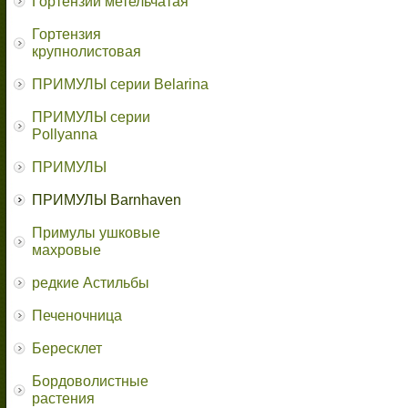
Гортензии метельчатая
Гортензия
крупнолистовая
ПРИМУЛЫ серии Belarina
ПРИМУЛЫ серии
Pollyanna
ПРИМУЛЫ
ПРИМУЛЫ Barnhaven
Примулы ушковые
махровые
редкие Астильбы
Печеночница
Бересклет
Бордоволистные
растения