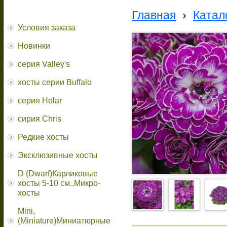
Главная
›
Катал
Условия заказа
Новинки
серия Valley's
хосты серии Buffalo
серия Holar
сирия Chris
Редкие хосты
Эксклюзивные хосты
D (Dwarf)Карликовые
хосты 5-10 см..Микро-
хосты
Mini,
(Miniature)Миниатюрные