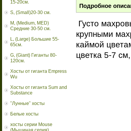
15-20см.
Подробное описа
S, (Small)20-30 см.
Густо махров
M, (Medium, MED)
Средние 30-50 см.
крупными мах
L, (Large) Большие 55-
каймой цветам
65cм.
цветка 5-7 см
G, (Giant) Гиганты 80-
120см.
Хосты от гиганта Empress
Wu
Хосты от гиганта Sum and
Substance
"Лунные" хосты
Белые хосты
хосты серии Mouse
(Мышиная серия)