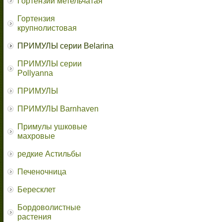
Гортензии метельчатая
Гортензия
крупнолистовая
ПРИМУЛЫ серии Belarina
ПРИМУЛЫ серии
Pollyanna
ПРИМУЛЫ
ПРИМУЛЫ Barnhaven
Примулы ушковые
махровые
редкие Астильбы
Печеночница
Бересклет
Бордоволистные
растения