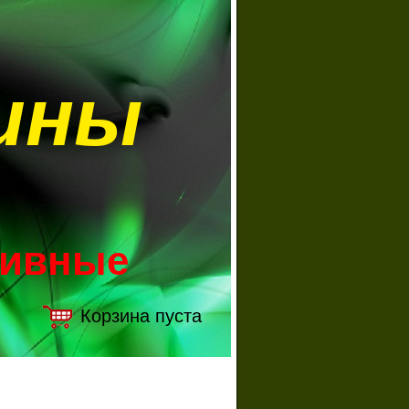
ины
зивные
Корзина пуста