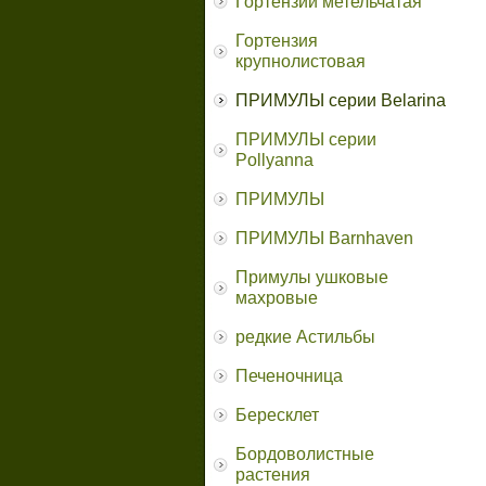
Гортензии метельчатая
Гортензия
крупнолистовая
ПРИМУЛЫ серии Belarina
ПРИМУЛЫ серии
Pollyanna
ПРИМУЛЫ
ПРИМУЛЫ Barnhaven
Примулы ушковые
махровые
редкие Астильбы
Печеночница
Бересклет
Бордоволистные
растения