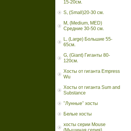
15-20см.
S, (Small)20-30 см.
M, (Medium, MED)
Средние 30-50 см.
L, (Large) Большие 55-
65cм.
G, (Giant) Гиганты 80-
120см.
Хосты от гиганта Empress
Wu
Хосты от гиганта Sum and
Substance
"Лунные" хосты
Белые хосты
хосты серии Mouse
(Мышиная серия)