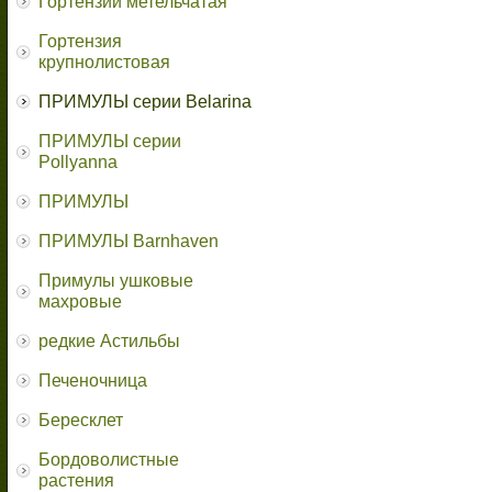
Гортензии метельчатая
Гортензия
крупнолистовая
ПРИМУЛЫ серии Belarina
ПРИМУЛЫ серии
Pollyanna
ПРИМУЛЫ
ПРИМУЛЫ Barnhaven
Примулы ушковые
махровые
редкие Астильбы
Печеночница
Бересклет
Бордоволистные
растения