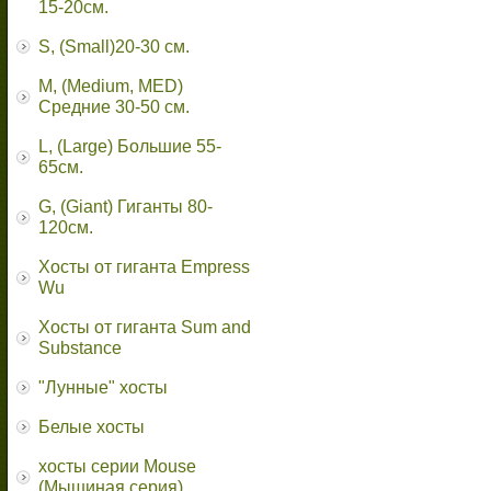
15-20см.
S, (Small)20-30 см.
M, (Medium, MED)
Средние 30-50 см.
L, (Large) Большие 55-
65cм.
G, (Giant) Гиганты 80-
120см.
Хосты от гиганта Empress
Wu
Хосты от гиганта Sum and
Substance
"Лунные" хосты
Белые хосты
хосты серии Mouse
(Мышиная серия)