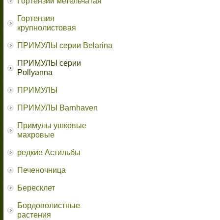
Гортензии метельчатая
Гортензия
крупнолистовая
ПРИМУЛЫ серии Belarina
ПРИМУЛЫ серии
Pollyanna
ПРИМУЛЫ
ПРИМУЛЫ Barnhaven
Примулы ушковые
махровые
редкие Астильбы
Печеночница
Бересклет
Бордоволистные
растения