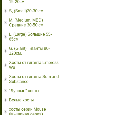
15-20см.
S, (Small)20-30 см.
M, (Medium, MED)
Средние 30-50 см.
L, (Large) Большие 55-
65cм.
G, (Giant) Гиганты 80-
120см.
Хосты от гиганта Empress
Wu
Хосты от гиганта Sum and
Substance
"Лунные" хосты
Белые хосты
хосты серии Mouse
(Мышиная серия)