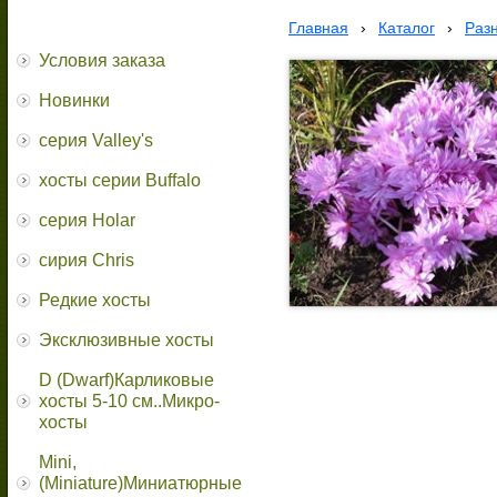
Главная
›
Каталог
›
Раз
Условия заказа
Новинки
серия Valley's
хосты серии Buffalo
серия Holar
сирия Chris
Редкие хосты
Эксклюзивные хосты
D (Dwarf)Карликовые
хосты 5-10 см..Микро-
хосты
Mini,
(Miniature)Миниатюрные