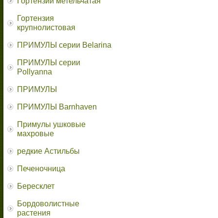
Гортензии метельчатая
Гортензия
крупнолистовая
ПРИМУЛЫ серии Belarina
ПРИМУЛЫ серии
Pollyanna
ПРИМУЛЫ
ПРИМУЛЫ Barnhaven
Примулы ушковые
махровые
редкие Астильбы
Печеночница
Бересклет
Бордоволистные
растения