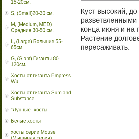
15-20см.
Куст высокий, до
S, (Small)20-30 см.
разветвлёнными 
M, (Medium, MED)
конца июня и на 
Средние 30-50 см.
Растение долгове
L, (Large) Большие 55-
пересаживать.
65cм.
G, (Giant) Гиганты 80-
120см.
Хосты от гиганта Empress
Wu
Хосты от гиганта Sum and
Substance
"Лунные" хосты
Белые хосты
хосты серии Mouse
(Мышиная серия)