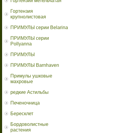
Гортензии метельчатая
Гортензия
крупнолистовая
ПРИМУЛЫ серии Belarina
ПРИМУЛЫ серии
Pollyanna
ПРИМУЛЫ
ПРИМУЛЫ Barnhaven
Примулы ушковые
махровые
редкие Астильбы
Печеночница
Бересклет
Бордоволистные
растения