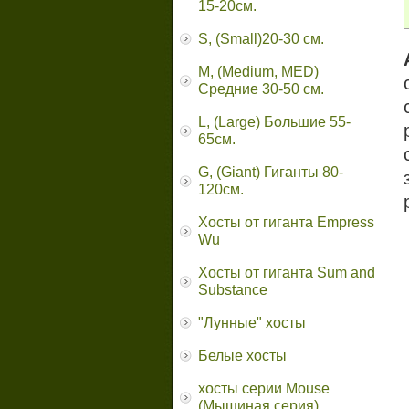
15-20см.
S, (Small)20-30 см.
M, (Medium, MED)
Средние 30-50 см.
L, (Large) Большие 55-
65cм.
G, (Giant) Гиганты 80-
120см.
Хосты от гиганта Empress
Wu
Хосты от гиганта Sum and
Substance
"Лунные" хосты
Белые хосты
хосты серии Mouse
(Мышиная серия)