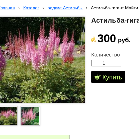
Главная
›
Каталог
›
редкие Астильбы
›
Астильба-гигант Майти
Астильба-гиг
300
руб.
Количество
Купить