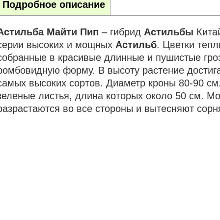
Подробное описание
Астильба
Майти
Пип
– гибрид
Астильбы
Китай
серии высоких и мощных
Астильб
. Цветки теп
собранные в красивые длинные и пушистые гро
ромбовидную форму. В высоту растение достигае
самых высоких сортов. Диаметр кроны 80-90 с
зеленые листья, длина которых около 50 см. 
разрастаются во все стороны и вытесняют сорн