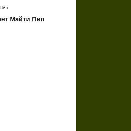
 Пип
ант Майти Пип