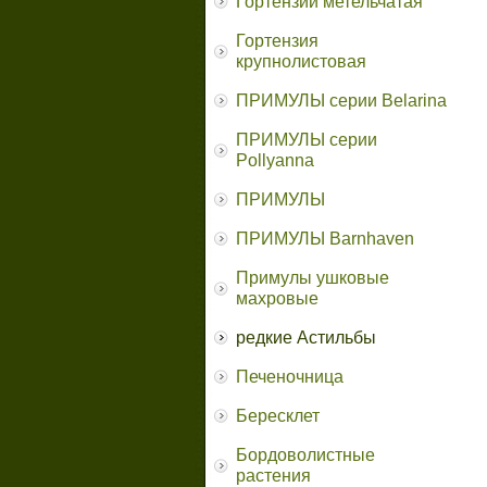
Гортензии метельчатая
Гортензия
крупнолистовая
ПРИМУЛЫ серии Belarina
ПРИМУЛЫ серии
Pollyanna
ПРИМУЛЫ
ПРИМУЛЫ Barnhaven
Примулы ушковые
махровые
редкие Астильбы
Печеночница
Бересклет
Бордоволистные
растения