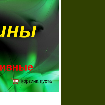
ины
зивные
Корзина пуста