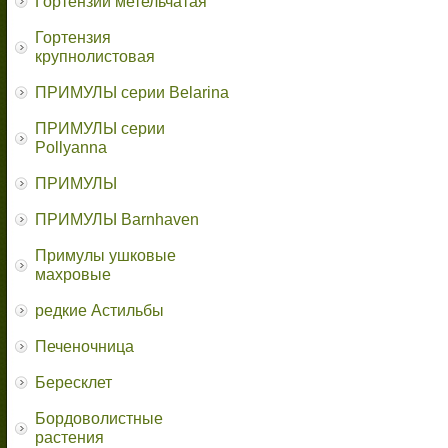
Гортензии метельчатая
Гортензия
крупнолистовая
ПРИМУЛЫ серии Belarina
ПРИМУЛЫ серии
Pollyanna
ПРИМУЛЫ
ПРИМУЛЫ Barnhaven
Примулы ушковые
махровые
редкие Астильбы
Печеночница
Бересклет
Бордоволистные
растения