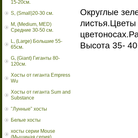
15-20см.
Округлые зел
S, (Small)20-30 см.
листья.Цветы
M, (Medium, MED)
Средние 30-50 см.
цветоносах.Ра
L, (Large) Большие 55-
Высота 35- 40
65cм.
G, (Giant) Гиганты 80-
120см.
Хосты от гиганта Empress
Wu
Хосты от гиганта Sum and
Substance
"Лунные" хосты
Белые хосты
хосты серии Mouse
(Мышиная серия)