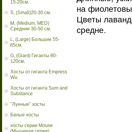
15-20см.
на фиолетовы
S, (Small)20-30 см.
Цветы лаванд
M, (Medium, MED)
средне.
Средние 30-50 см.
L, (Large) Большие 55-
65cм.
G, (Giant) Гиганты 80-
120см.
Хосты от гиганта Empress
Wu
Хосты от гиганта Sum and
Substance
"Лунные" хосты
Белые хосты
хосты серии Mouse
(Мышиная серия)