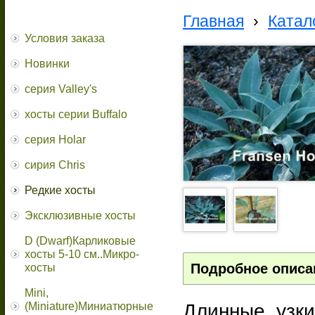
Главная
›
Катал
Условия заказа
Новинки
серия Valley's
хосты серии Buffalo
серия Holar
сирия Chris
Редкие хосты
Эксклюзивные хосты
D (Dwarf)Карликовые
хосты 5-10 см..Микро-
Подробное описа
хосты
Mini,
Длинные, узки
(Miniature)Миниатюрные