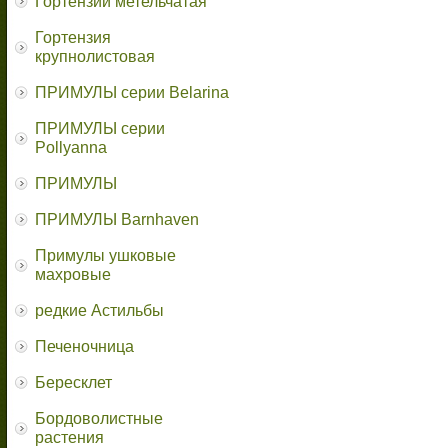
Гортензии метельчатая
Гортензия
крупнолистовая
ПРИМУЛЫ серии Belarina
ПРИМУЛЫ серии
Pollyanna
ПРИМУЛЫ
ПРИМУЛЫ Barnhaven
Примулы ушковые
махровые
редкие Астильбы
Печеночница
Бересклет
Бордоволистные
растения