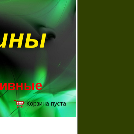
ины
зивные
Корзина пуста