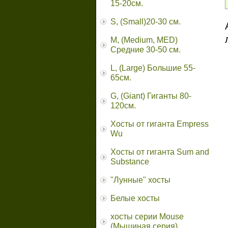
15-20см.
S, (Small)20-30 см.
M, (Medium, MED)
Средние 30-50 см.
L, (Large) Большие 55-
65cм.
G, (Giant) Гиганты 80-
120см.
Хосты от гиганта Empress
Wu
Хосты от гиганта Sum and
Substance
"Лунные" хосты
Белые хосты
хосты серии Mouse
(Мышиная серия)