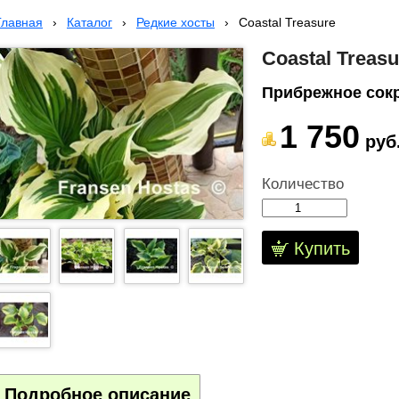
Главная
›
Каталог
›
Редкие хосты
›
Coastal Treasure
Coastal Treasu
Прибрежное сок
1 750
руб
Количество
Купить
Подробное описание