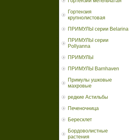
Гортензии метельчатая
Гортензия
крупнолистовая
ПРИМУЛЫ серии Belarina
ПРИМУЛЫ серии
Pollyanna
ПРИМУЛЫ
ПРИМУЛЫ Barnhaven
Примулы ушковые
махровые
редкие Астильбы
Печеночница
Бересклет
Бордоволистные
растения