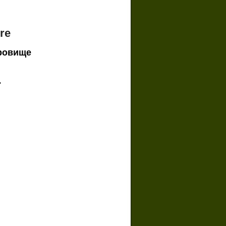
re
ровище
.