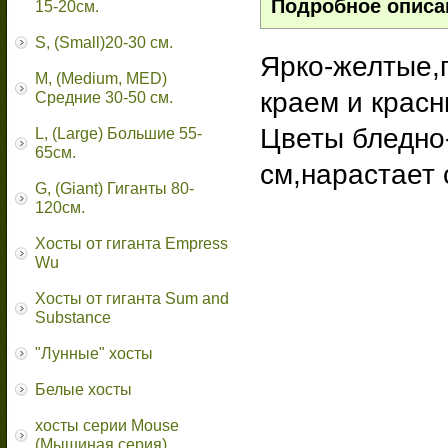
Подробное описа
15-20см.
S, (Small)20-30 см.
Ярко-желтые,
M, (Medium, MED)
краем и крас
Средние 30-50 см.
Цветы бледно
L, (Large) Большие 55-
65cм.
см,нарастает 
G, (Giant) Гиганты 80-
120см.
Хосты от гиганта Empress
Wu
Хосты от гиганта Sum and
Substance
"Лунные" хосты
Белые хосты
хосты серии Mouse
(Мышиная серия)