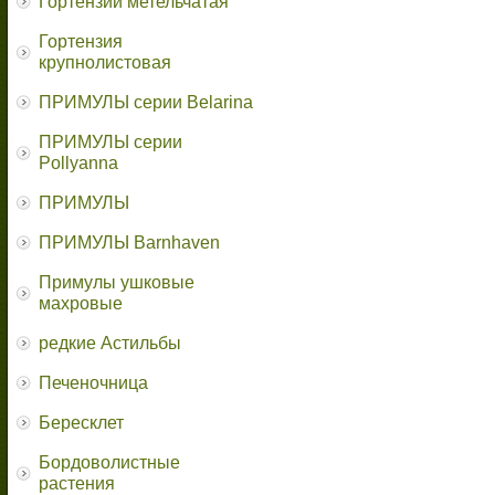
Гортензии метельчатая
Гортензия
крупнолистовая
ПРИМУЛЫ серии Belarina
ПРИМУЛЫ серии
Pollyanna
ПРИМУЛЫ
ПРИМУЛЫ Barnhaven
Примулы ушковые
махровые
редкие Астильбы
Печеночница
Бересклет
Бордоволистные
растения