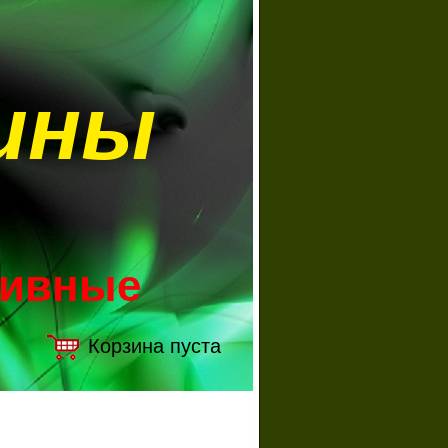
ины
зивные
Корзина пуста