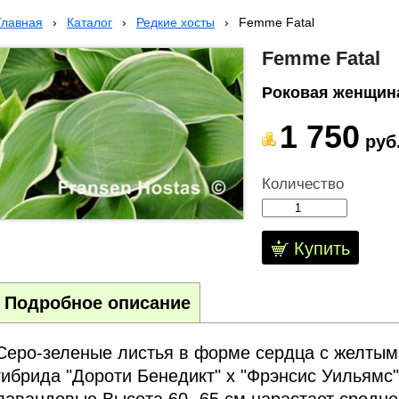
Главная
›
Каталог
›
Редкие хосты
›
Femme Fatal
Femme Fatal
Роковая женщин
1 750
руб
Количество
Купить
Подробное описание
Серо-зеленые листья в форме сердца с желтым
гибрида "Дороти Бенедикт" x "Фрэнсис Уильямс
лавандовые.Высота 60- 65 см,нарастает средне