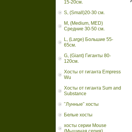
15-20см.
S, (Small)20-30 см.
M, (Medium, MED)
Средние 30-50 см.
L, (Large) Большие 55-
65cм.
G, (Giant) Гиганты 80-
120см.
Хосты от гиганта Empress
Wu
Хосты от гиганта Sum and
Substance
"Лунные" хосты
Белые хосты
хосты серии Mouse
(Мышиная серия)