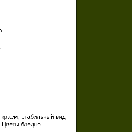
а
.
 краем, стабильный вид
".Цветы бледно-
.