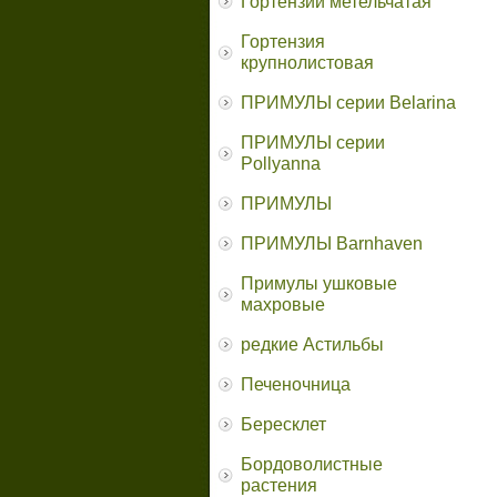
Гортензии метельчатая
Гортензия
крупнолистовая
ПРИМУЛЫ серии Belarina
ПРИМУЛЫ серии
Pollyanna
ПРИМУЛЫ
ПРИМУЛЫ Barnhaven
Примулы ушковые
махровые
редкие Астильбы
Печеночница
Бересклет
Бордоволистные
растения